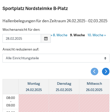
Sportplatz Nordsteimke B-Platz
Hallenbelegungen für den Zeitraum 24.02.2025 - 02.03.2025
Wochenansicht für den:
«
8. Woche
9. Woche
10. Woche
»
Ansicht reduzieren auf:
Montag
Dienstag
Mittwoch
24.02.2025
25.02.2025
26.02.2025
08:00
-
09:00