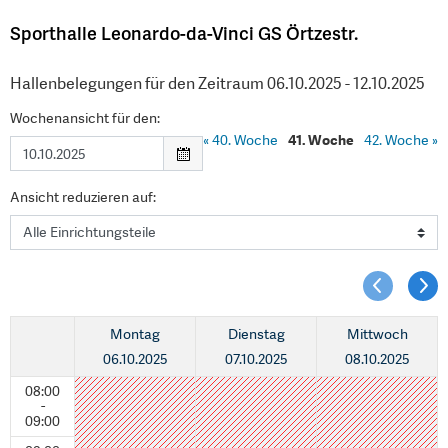
Sporthalle Leonardo-da-Vinci GS Örtzestr.
Hallenbelegungen für den Zeitraum 06.10.2025 - 12.10.2025
Wochenansicht für den:
«
40. Woche
41. Woche
42. Woche
»
Ansicht reduzieren auf:
Montag
Dienstag
Mittwoch
06.10.2025
07.10.2025
08.10.2025
08:00
-
09:00