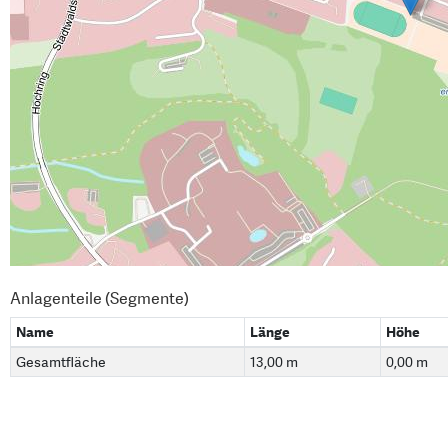
Anlagenteile (Segmente)
Name
Länge
Höhe
Gesamtfläche
13,00 m
0,00 m