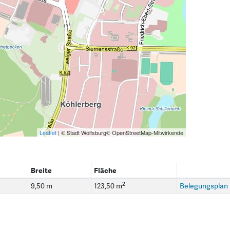
Leaflet
| © Stadt Wolfsburg© OpenStreetMap-Mitwirkende
Breite
Fläche
2
9,50 m
123,50 m
Belegungsplan