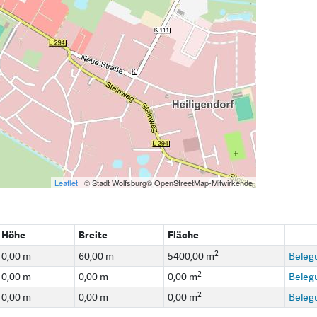
Leaflet
| © Stadt Wolfsburg© OpenStreetMap-Mitwirkende
Höhe
Breite
Fläche
2
0,00 m
60,00 m
5400,00 m
Beleg
2
0,00 m
0,00 m
0,00 m
Beleg
2
0,00 m
0,00 m
0,00 m
Beleg