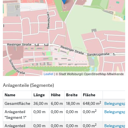
Leaflet
| © Stadt Wolfsburg© OpenStreetMap-Mitwirkende
Anlagenteile (Segmente)
Name
Länge
Höhe
Breite
Fläche
2
Gesamtfläche
36,00 m
6,00 m
18,00 m
648,00 m
Belegungspl
2
Anlagenteil
0,00 m
0,00 m
0,00 m
0,00 m
Belegungspl
"Segment 1"
2
Anlagenteil
0,00 m
0,00 m
0,00 m
0,00 m
Belegungspl