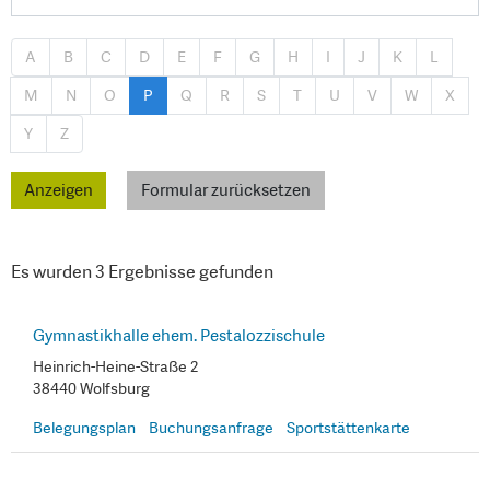
A
B
C
D
E
F
G
H
I
J
K
L
M
N
O
P
Q
R
S
T
U
V
W
X
Y
Z
Formular zurücksetzen
Es wurden 3 Ergebnisse gefunden
Gymnastikhalle ehem. Pestalozzischule
Heinrich-Heine-Straße 2
38440 Wolfsburg
Belegungsplan
Buchungsanfrage
Sportstättenkarte