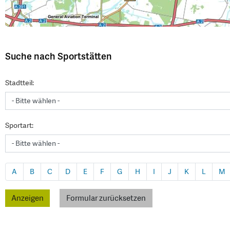
Suche nach Sportstätten
Stadtteil:
Sportart:
A
B
C
D
E
F
G
H
I
J
K
L
M
Formular zurücksetzen