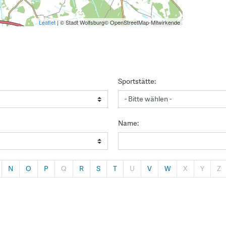
Leaflet
| © Stadt Wolfsburg© OpenStreetMap-Mitwirkende
Sportstätte:
Name:
N
O
P
Q
R
S
T
U
V
W
X
Y
Z