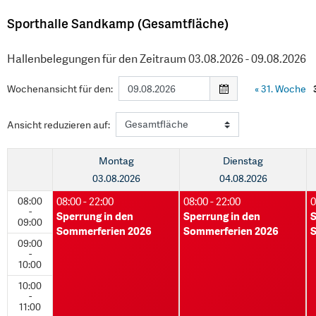
Sporthalle Sandkamp (Gesamtfläche)
Hallenbelegungen für den Zeitraum 03.08.2026 - 09.08.2026
Wochenansicht für den:
«
31. Woche
Ansicht reduzieren auf:
Montag
Dienstag
03.08.2026
04.08.2026
08:00
08:00 - 22:00
08:00 - 22:00
08:00 - 22:00
08:00 - 22:00
0
0
-
Sperrung in den
Sperrung in den
Sperrung in den
Sperrung in den
S
S
09:00
Sommerferien 2026
Sommerferien 2026
Sommerferien 2026
Sommerferien 2026
S
S
09:00
-
10:00
10:00
-
11:00