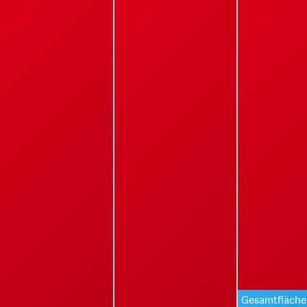
Gesamtfläche