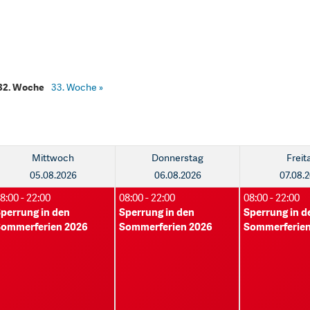
32. Woche
33. Woche
»
Mittwoch
Donnerstag
Freit
05.08.2026
06.08.2026
07.08.
8:00 - 22:00
8:00 - 22:00
08:00 - 22:00
08:00 - 22:00
08:00 - 22:00
08:00 - 22:00
perrung in den
perrung in den
Sperrung in den
Sperrung in den
Sperrung in d
Sperrung in d
ommerferien 2026
ommerferien 2026
Sommerferien 2026
Sommerferien 2026
Sommerferien
Sommerferien