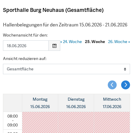
Sporthalle Burg Neuhaus (Gesamtfläche)
Hallenbelegungen für den Zeitraum 15.06.2026 - 21.06.2026
Wochenansicht für den:
«
24. Woche
25. Woche
26. Woche
»
Ansicht reduzieren auf:
Montag
Dienstag
Mittwoch
15.06.2026
16.06.2026
17.06.2026
08:00
-
09:00