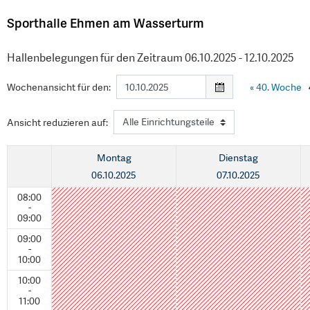
Sporthalle Ehmen am Wasserturm
Hallenbelegungen für den Zeitraum 06.10.2025 - 12.10.2025
Wochenansicht für den:
«
40. Woche
Ansicht reduzieren auf:
Montag
Dienstag
06.10.2025
07.10.2025
08:00
-
09:00
09:00
-
10:00
10:00
-
11:00