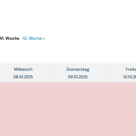
41. Woche
42. Woche
»
Mittwoch
Donnerstag
Freit
08.10.2025
09.10.2025
10.10.