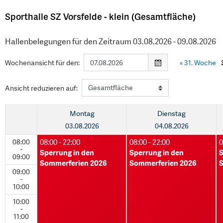
Sporthalle SZ Vorsfelde - klein (Gesamtfläche)
Hallenbelegungen für den Zeitraum 03.08.2026 - 09.08.2026
Wochenansicht für den:
«
31. Woche
Ansicht reduzieren auf:
Montag
Dienstag
03.08.2026
04.08.2026
08:00
08:00 - 22:00
08:00 - 22:00
08:00 - 22:00
08:00 - 22:00
0
0
-
Sperrung in den
Sperrung in den
Sperrung in den
Sperrung in den
S
S
09:00
Sommerferien 2026
Sommerferien 2026
Sommerferien 2026
Sommerferien 2026
S
S
09:00
-
10:00
10:00
-
11:00