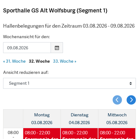
Sporthalle GS Alt Wolfsburg (Segment 1)
Hallenbelegungen für den Zeitraum 03.08.2026 - 09.08.2026
Wochenansicht für den:
«
31. Woche
32. Woche
33. Woche
»
Ansicht reduzieren auf:
Montag
Dienstag
Mittwoch
03.08.2026
04.08.2026
05.08.2026
08:00
08:00 - 22:00
08:00 - 22:00
08:00 - 22:00
08:00 - 22:00
08:00 - 22:00
08:00 - 22:00
-