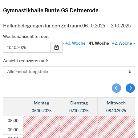
Gymnastikhalle Bunte GS Detmerode
Hallenbelegungen für den Zeitraum 06.10.2025 - 12.10.2025
Wochenansicht für den:
«
40. Woche
41. Woche
42. Woche
»
Ansicht reduzieren auf:
Montag
Dienstag
Mittwoch
06.10.2025
07.10.2025
08.10.2025
08:00
-
09:00