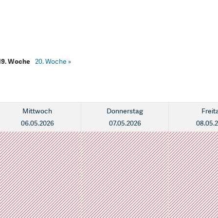
19. Woche
20. Woche
»
Mittwoch
Donnerstag
Freit
06.05.2026
07.05.2026
08.05.