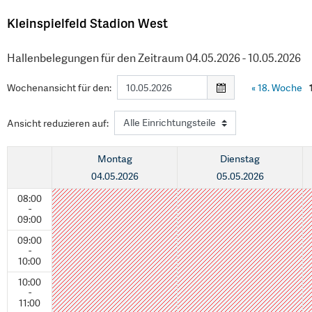
Kleinspielfeld Stadion West
Hallenbelegungen für den Zeitraum 04.05.2026 - 10.05.2026
Wochenansicht für den:
«
18. Woche
Ansicht reduzieren auf:
Montag
Dienstag
04.05.2026
05.05.2026
08:00
-
09:00
09:00
-
10:00
10:00
-
11:00