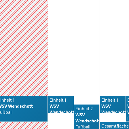
inheit 1
Einheit 1
Einheit 1
WSV Wendschott
WSV
WSV
Einheit 2
ußball
Wendschott
Wendschott
WSV
Fußball
Fußball
Wendschott
Gesamtfläche
Fußball