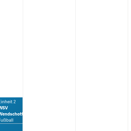
Einheit 2
WSV
Wendschott
Fußball