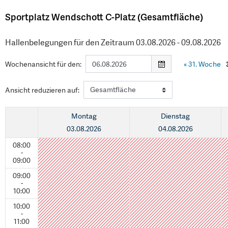
Sportplatz Wendschott C-Platz (Gesamtfläche)
Hallenbelegungen für den Zeitraum 03.08.2026 - 09.08.2026
Wochenansicht für den:
«
31. Woche
Ansicht reduzieren auf:
Montag
Dienstag
03.08.2026
04.08.2026
08:00
-
09:00
09:00
-
10:00
10:00
-
11:00