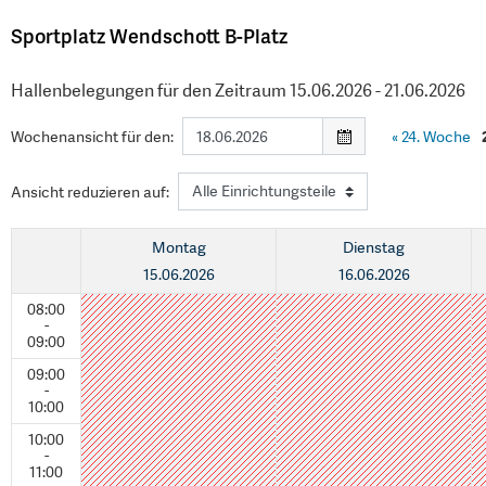
Sportplatz Wendschott B-Platz
Hallenbelegungen für den Zeitraum 15.06.2026 - 21.06.2026
Wochenansicht für den:
«
24. Woche
Ansicht reduzieren auf:
Montag
Dienstag
15.06.2026
16.06.2026
08:00
-
09:00
09:00
-
10:00
10:00
-
11:00