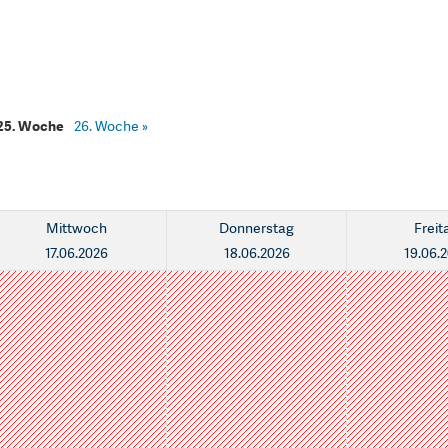
25. Woche
26. Woche
»
Mittwoch
Donnerstag
Freit
17.06.2026
18.06.2026
19.06.