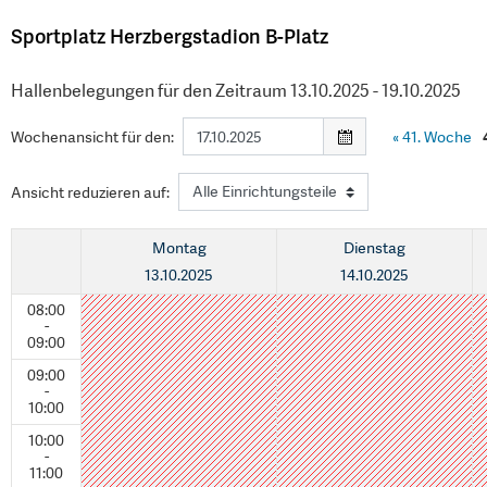
Sportplatz Herzbergstadion B-Platz
Hallenbelegungen für den Zeitraum 13.10.2025 - 19.10.2025
Wochenansicht für den:
«
41. Woche
Ansicht reduzieren auf:
Montag
Dienstag
13.10.2025
14.10.2025
08:00
-
09:00
09:00
-
10:00
10:00
-
11:00