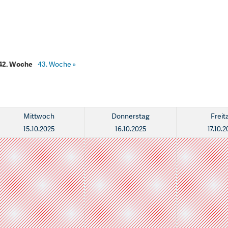
42. Woche
43. Woche
»
Mittwoch
Donnerstag
Freit
15.10.2025
16.10.2025
17.10.