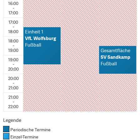
16:00
-
17:00
17:00
-
18:00
Einheit 1
VfL Wolfsburg
18:00
Fußball
-
19:00
Gesamtfläche
SV Sandkamp
19:00
Fußball
-
20:00
20:00
-
21:00
21:00
-
22:00
Legende
Periodische Termine
Einzel-Termine