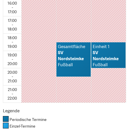
16:00
-
17:00
17:00
-
18:00
18:00
-
19:00
Gesamtfläche
Einheit 1
SV
SV
19:00
Nordsteimke
Nordsteimke
-
20:00
Fußball
Fußball
20:00
-
21:00
21:00
-
22:00
Legende
Periodische Termine
Einzel-Termine