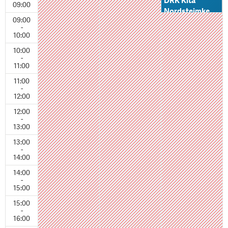
DRK Kita
09:00
Nordsteimke
09:00
Fußball
-
Kooperation
10:00
mit SV
10:00
Nordsteimke
-
11:00
11:00
-
12:00
12:00
-
13:00
13:00
-
14:00
14:00
-
15:00
15:00
-
16:00