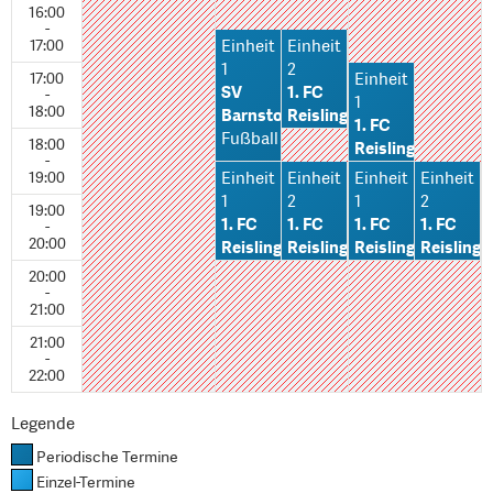
16:00
-
17:00
Einheit
Einheit
1
2
17:00
Einheit
SV
1. FC
-
1
18:00
Barnstorf
Reislingen
1. FC
Fußball
Fußball
18:00
Reislingen
-
Fußball
19:00
Einheit
Einheit
Einheit
Einheit
1
2
1
2
19:00
1. FC
1. FC
1. FC
1. FC
-
20:00
Reislingen
Reislingen
Reislingen
Reislinge
Fußball
Fußball
Fußball
Fußball
20:00
-
21:00
21:00
-
22:00
Legende
Periodische Termine
Einzel-Termine