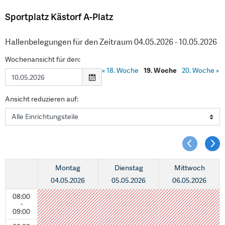
Sportplatz Kästorf A-Platz
Hallenbelegungen für den Zeitraum 04.05.2026 - 10.05.2026
Wochenansicht für den:
«
18. Woche
19. Woche
20. Woche
»
Ansicht reduzieren auf:
Montag
Dienstag
Mittwoch
04.05.2026
05.05.2026
06.05.2026
08:00
-
09:00