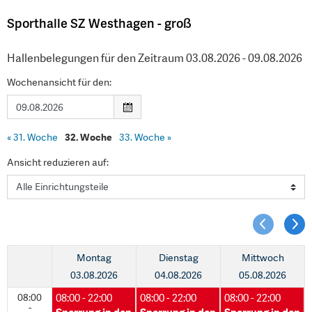
Sporthalle SZ Westhagen - groß
Hallenbelegungen für den Zeitraum 03.08.2026 - 09.08.2026
Wochenansicht für den:
«
31. Woche
32. Woche
33. Woche
»
Ansicht reduzieren auf:
Montag
Dienstag
Mittwoch
03.08.2026
04.08.2026
05.08.2026
08:00
08:00 - 22:00
08:00 - 22:00
08:00 - 22:00
08:00 - 22:00
08:00 - 22:00
08:00 - 22:00
-