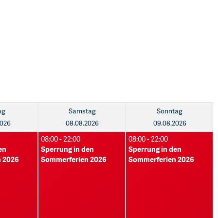
ag
Samstag
Sonntag
2026
08.08.2026
09.08.2026
08:00 - 22:00
08:00 - 22:00
08:00 - 22:00
08:00 - 22:00
en
en
Sperrung in den
Sperrung in den
Sperrung in den
Sperrung in den
 2026
 2026
Sommerferien 2026
Sommerferien 2026
Sommerferien 2026
Sommerferien 2026