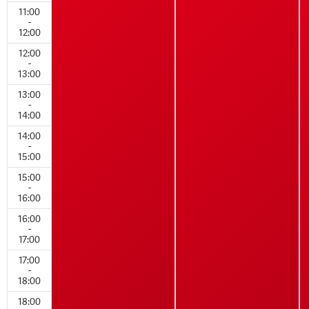
11:00
-
12:00
12:00
-
13:00
13:00
-
14:00
14:00
-
15:00
15:00
-
16:00
16:00
-
17:00
17:00
-
18:00
18:00