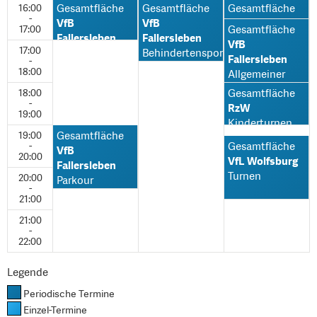
16:00
Gesamtfläche
Gesamtfläche
Gesamtfläche
-
VfB
VfB
VfB
17:00
Gesamtfläche
Fallersleben
Fallersleben
Fallersleben
VfB
17:00
Turnen
Behindertensport
Parkour
Fallersleben
-
Kindersportschule
Ausweichhalle
18:00
Allgemeiner
Sport
18:00
Gesamtfläche
-
RzW
19:00
Kinderturnen
19:00
Gesamtfläche
-
Gesamtfläche
VfB
20:00
VfL Wolfsburg
Fallersleben
Turnen
20:00
Parkour
-
21:00
21:00
-
22:00
Legende
Periodische Termine
Einzel-Termine