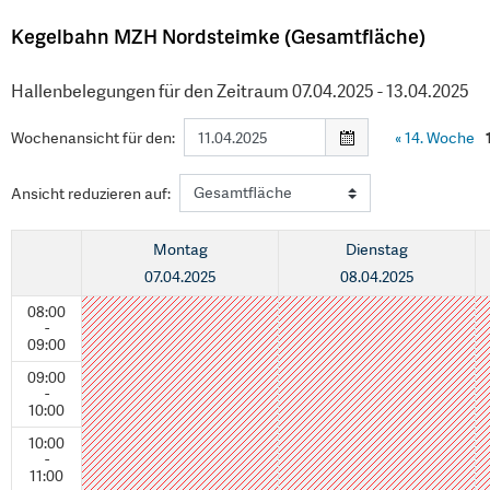
Kegelbahn MZH Nordsteimke (Gesamtfläche)
Hallenbelegungen für den Zeitraum 07.04.2025 - 13.04.2025
Wochenansicht für den:
«
14. Woche
Ansicht reduzieren auf:
Montag
Dienstag
07.04.2025
08.04.2025
08:00
-
09:00
09:00
-
10:00
10:00
-
11:00