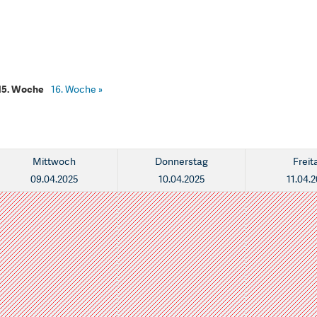
15. Woche
16. Woche
»
Mittwoch
Donnerstag
Freit
09.04.2025
10.04.2025
11.04.