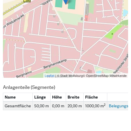
Leaflet
| © Stadt Wolfsburg© OpenStreetMap-Mitwirkende
Anlagenteile (Segmente)
Name
Länge
Höhe
Breite
Fläche
2
Gesamtfläche
50,00 m
0,00 m
20,00 m
1000,00 m
Belegungsp