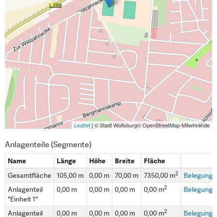
Leaflet
| © Stadt Wolfsburg© OpenStreetMap-Mitwirkende
Anlagenteile (Segmente)
Name
Länge
Höhe
Breite
Fläche
2
Gesamtfläche
105,00 m
0,00 m
70,00 m
7350,00 m
Belegungs
2
Anlagenteil
0,00 m
0,00 m
0,00 m
0,00 m
Belegungs
"Einheit 1"
2
Anlagenteil
0,00 m
0,00 m
0,00 m
0,00 m
Belegungs