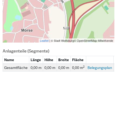
Leaflet
| © Stadt Wolfsburg© OpenStreetMap-Mitwirkende
Anlagenteile (Segmente)
Name
Länge
Höhe
Breite
Fläche
2
Gesamtfläche
0,00 m
0,00 m
0,00 m
0,00 m
Belegungsplan
B